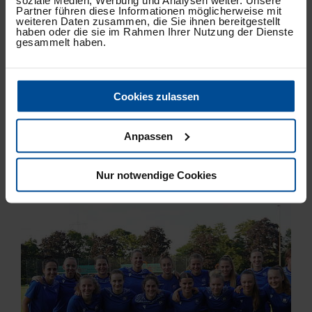
soziale Medien, Werbung und Analysen weiter. Unsere
Partner führen diese Informationen möglicherweise mit
weiteren Daten zusammen, die Sie ihnen bereitgestellt
haben oder die sie im Rahmen Ihrer Nutzung der Dienste
gesammelt haben.
KSC TV
Cookies zulassen
EnBW präsentiert: KSC - VfB Stuttgart |
Frauen Regionalliga Süd
Anpassen
Nur notwendige Cookies