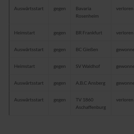
Auswärtsstart
gegen
Bavaria
verloren
Rosenheim
Heimstart
gegen
BR Frankfurt
verloren
Auswärtsstart
gegen
BC Gießen
gewonn
Heimstart
gegen
SV Waldhof
gewonn
Auswärtsstart
gegen
A.B.C Ansberg
gewonn
Auswärtsstart
gegen
TV 1860
verloren
Aschaffenburg