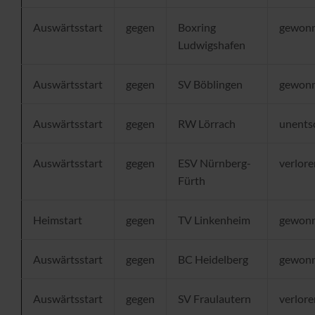
Auswärtsstart
gegen
Boxring
gewon
Ludwigshafen
Auswärtsstart
gegen
SV Böblingen
gewon
Auswärtsstart
gegen
RW Lörrach
unents
Auswärtsstart
gegen
ESV Nürnberg-
verlore
Fürth
Heimstart
gegen
TV Linkenheim
gewon
Auswärtsstart
gegen
BC Heidelberg
gewon
Auswärtsstart
gegen
SV Fraulautern
verlore