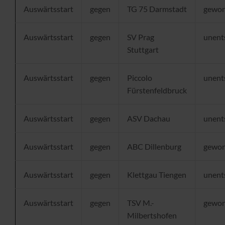
Auswärtsstart
gegen
TG 75 Darmstadt
gewo
Auswärtsstart
gegen
SV Prag
unent
Stuttgart
Auswärtsstart
gegen
Piccolo
unent
Fürstenfeldbruck
Auswärtsstart
gegen
ASV Dachau
unent
Auswärtsstart
gegen
ABC Dillenburg
gewo
Auswärtsstart
gegen
Klettgau Tiengen
unent
Auswärtsstart
gegen
TSV M.-
gewo
Milbertshofen