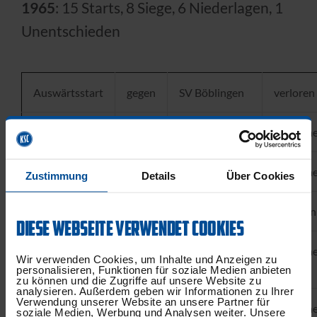
1965
: 15 Starts, 8 Siege, 6 Niederlagen, 1
Unentschieden
Auswärtsstart
gegen
SV Böblingen
verloren
Heimstart
gegen
US.-Armee
gewonn
Auswärtsstart
gegen
ASV Horb
gewonn
Zustimmung
Details
Über Cookies
Heimstart
gegen
US.-Inf.-Div.
Verloren
DIESE WEBSEITE VERWENDET COOKIES
Heimstart
gegen
Boxring
gewonn
Wir verwenden Cookies, um Inhalte und Anzeigen zu
Hanau
personalisieren, Funktionen für soziale Medien anbieten
zu können und die Zugriffe auf unsere Website zu
analysieren. Außerdem geben wir Informationen zu Ihrer
Verwendung unserer Website an unsere Partner für
Auswärtsstart
gegen
TV
gewonn
soziale Medien, Werbung und Analysen weiter. Unsere