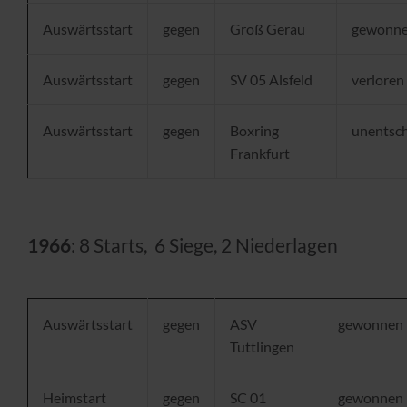
Auswärtsstart
gegen
Groß Gerau
gewonn
Auswärtsstart
gegen
SV 05 Alsfeld
verloren
Auswärtsstart
gegen
Boxring
unentsc
Frankfurt
1966
: 8 Starts, 6 Siege, 2 Niederlagen
Auswärtsstart
gegen
ASV
gewonnen
Tuttlingen
Heimstart
gegen
SC 01
gewonnen