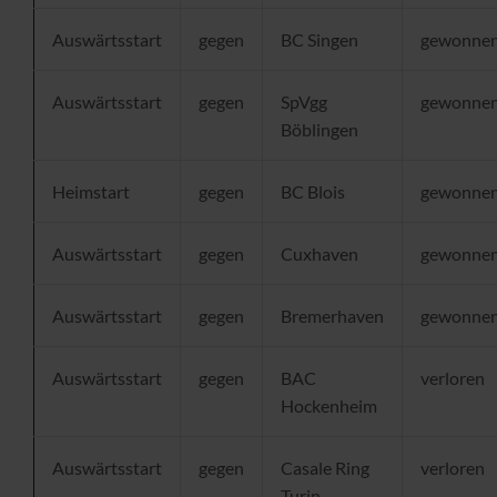
Auswärtsstart
gegen
BC Singen
gewonne
Auswärtsstart
gegen
SpVgg
gewonne
Böblingen
Heimstart
gegen
BC Blois
gewonne
Auswärtsstart
gegen
Cuxhaven
gewonne
Auswärtsstart
gegen
Bremerhaven
gewonne
Auswärtsstart
gegen
BAC
verloren
Hockenheim
Auswärtsstart
gegen
Casale Ring
verloren
Turin