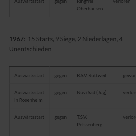
Auswärtsstart
gegen
Ringfrei
verloren
Oberhausen
1967
: 15 Starts, 9 Siege, 2 Niederlagen, 4
Unentschieden
Auswärtsstart
gegen
B.S.V. Rottweil
gewo
Auswärtsstart
gegen
Novi Sad (Jug)
verlo
in Rosenheim
Auswärtsstart
gegen
T.S.V.
verlo
Peissenberg