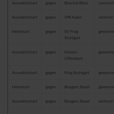
Auswärtsstart
gegen
Boxclub Blois
unentsc
Auswärtsstart
gegen
VfR Aalen
verloren
Heimstart
gegen
SV Prag
gewonn
Stuttgart
Auswärtsstart
gegen
Kickers
gewonn
Offenbach
Auswärtsstart
gegen
Prag Stuttgart
gewonn
Heimstart
gegen
Boxgem. Basel
gewonn
Auswärtsstart
gegen
Boxgem. Basel
verloren