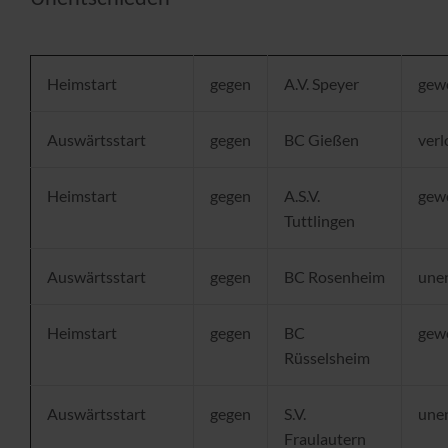
Heimstart
gegen
A.V. Speyer
gew
Auswärtsstart
gegen
BC Gießen
verl
Heimstart
gegen
A.S.V.
gew
Tuttlingen
Auswärtsstart
gegen
BC Rosenheim
une
Heimstart
gegen
BC
gew
Rüsselsheim
Auswärtsstart
gegen
S.V.
une
Fraulautern