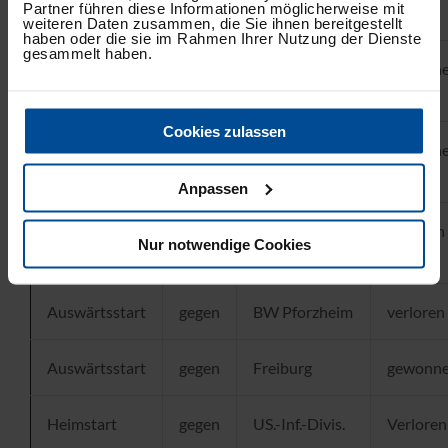
Partner führen diese Informationen möglicherweise mit
Linkenheim
weiteren Daten zusammen, die Sie ihnen bereitgestellt
haben oder die sie im Rahmen Ihrer Nutzung der Dienste
gesammelt haben.
Heimstart
gegen
Schwaben
gewonn
Augsburg
Cookies zulassen
Heimstart
gegen
TV 1860
gewonn
Aschaffenburg
Anpassen
Auswärtsstart
gegen
TV 1860
verloren
Nur notwendige Cookies
Aschaffenburg
Auswärtsstart
gegen
BW Pforzheim
verloren
Auswärtsstart
gegen
Freiburg
gewonn
Heimstart
gegen
US.-Inf.-Divis.
Verloren