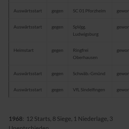
Auswärtsstart
gegen
SC 01 Pforzheim
gewo
Auswärtsstart
gegen
SpVgg.
gewo
Ludwigsburg
Heimstart
gegen
Ringfrei
gewo
Oberhausen
Auswärtsstart
gegen
Schwäb.-Gmünd
gewo
Auswärtsstart
gegen
VfL Sindelfingen
gewo
1968
: 12 Starts, 8 Siege, 1 Niederlage, 3
Unentschieden