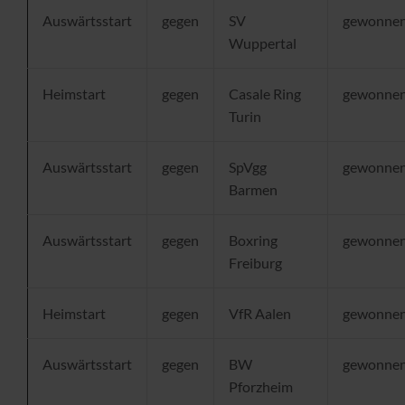
Auswärtsstart
gegen
SV
gewonne
Wuppertal
Heimstart
gegen
Casale Ring
gewonne
Turin
Auswärtsstart
gegen
SpVgg
gewonne
Barmen
Auswärtsstart
gegen
Boxring
gewonne
Freiburg
Heimstart
gegen
VfR Aalen
gewonne
Auswärtsstart
gegen
BW
gewonne
Pforzheim