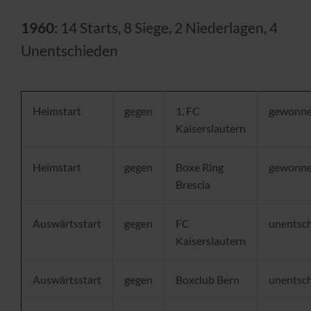
1960
: 14 Starts, 8 Siege, 2 Niederlagen, 4
Unentschieden
Heimstart
gegen
1. FC
gewonn
Kaiserslautern
Heimstart
gegen
Boxe Ring
gewonn
Brescia
Auswärtsstart
gegen
FC
unentsc
Kaiserslautern
Auswärtsstart
gegen
Boxclub Bern
unentsc