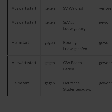
Auswärtsstart
gegen
SV Waldhof
verlore
Auswärtsstart
gegen
SpVgg
gewon
Ludwigsburg
Heimstart
gegen
Boxring
gewon
Ludwigshafen
Auswärtsstart
gegen
GW Baden-
gewon
Baden
Heimstart
gegen
Deutsche
gewon
Studentenausw.