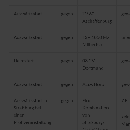
Auswärtsstart
gegen
TV 60
gew
Aschaffenburg
Auswärtsstart
gegen
TSV 1860 M.-
une
Milbertsh.
Heimstart
gegen
08 CV
gew
Dortmund
Auswärtsstart
gegen
A.S.V. Horb
gew
Auswärtsstart in
gegen
Eine
7 Ei
Straßburg bei
Kombination
einer
von
kein
Profiveranstaltung
Straßburg/
Man
Metz/ Naucy